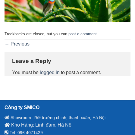
Trackbacks are closed, but you can
post a comment
.
←
Previous
Leave a Reply
You must be
logged in
to post a comment.
Công ty SMICO
Showroom: 259 trường chinh, thanh xuân, Hà Nội
Kho Hàng: Linh đàm, Hà Nội
Tel: 096 4071429