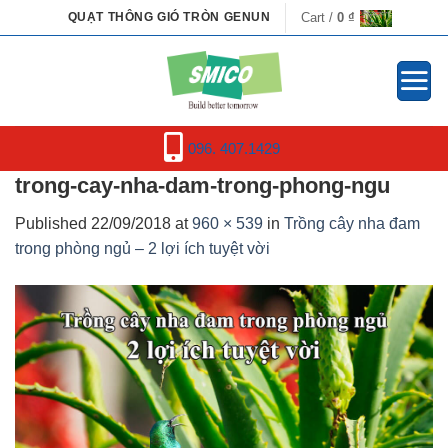
Skip
Cart /
0
₫
QUẠT THÔNG GIÓ TRÒN GENUN
to
content
096. 407.1429
trong-cay-nha-dam-trong-phong-ngu
Published
22/09/2018
at
960 × 539
in
Trồng cây nha đam
trong phòng ngủ – 2 lợi ích tuyệt vời