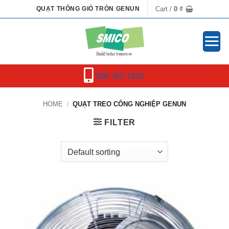
Skip
Cart /
0
₫
QUẠT THÔNG GIÓ TRÒN GENUN
to
content
096. 407.1429
HOME
/
QUẠT TREO CÔNG NGHIỆP GENUN
FILTER