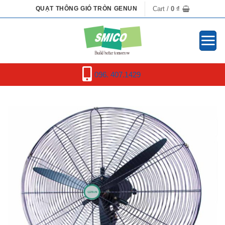
Skip
Cart /
0
₫
QUẠT THÔNG GIÓ TRÒN GENUN
to
content
096. 407.1429