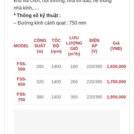
khu vui chơi, hội trường, nhà thi đấu, hệ thống
nhà kính,.…
* Thông số kỹ thuật :
– Đường kính cánh quạt : 750 mm
LƯU
CÔNG
TỐC
ĐIỆN
LƯỢNG
Giá
MODEL
SUẤT
ĐỘ
ÁP
GIÓ
(VNĐ)
(w)
(rpm)
(V)
(m³/h)
FSS-
280
1400
180
220/380
1,650,000
500
FSS-
320
1400
260
220/380
1,750,000
650
FSS-
380
1400
350
220/380
1,950,000
750