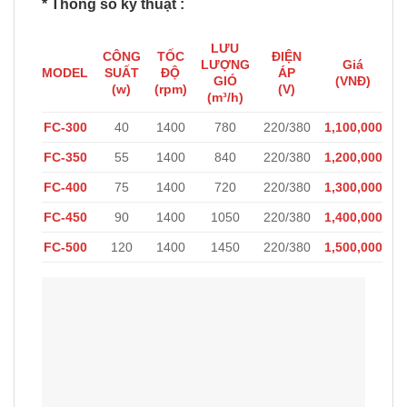
* Thông số kỹ thuật :
LƯU
CÔNG
TỐC
ĐIỆN
LƯỢNG
Giá
MODEL
SUẤT
ĐỘ
ÁP
GIÓ
(VNĐ)
(w)
(rpm)
(V)
(m³/h)
FC-300
40
1400
780
220/380
1,100,000
FC-350
55
1400
840
220/380
1,200,000
FC-400
75
1400
720
220/380
1,300,000
FC-450
90
1400
1050
220/380
1,400,000
FC-500
120
1400
1450
220/380
1,500,000