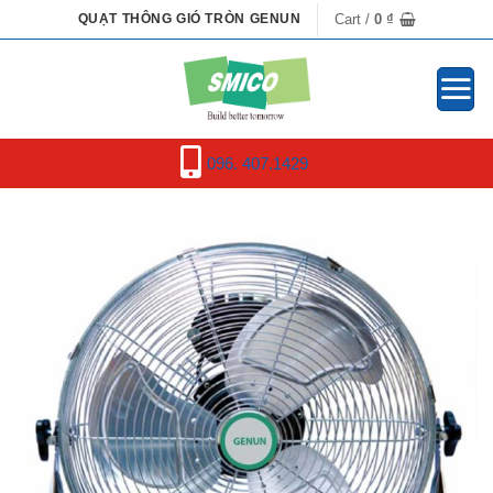
Skip
Cart /
0
₫
QUẠT THÔNG GIÓ TRÒN GENUN
to
content
096. 407.1429