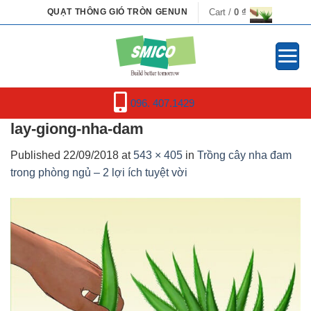
Skip
Cart /
0
₫
QUẠT THÔNG GIÓ TRÒN GENUN
to
content
096. 407.1429
lay-giong-nha-dam
Published
22/09/2018
at
543 × 405
in
Trồng cây nha đam
trong phòng ngủ – 2 lợi ích tuyệt vời