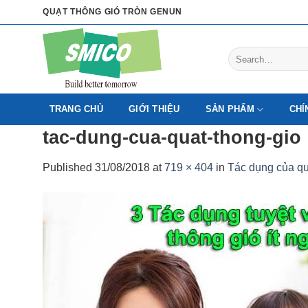
Skip
QUẠT THÔNG GIÓ TRÒN GENUN
to
content
Search
for:
TRANG CHỦ
GIỚI THIỆU
SẢN PHẨM
CHÍ
tac-dung-cua-quat-thong-gio
Published
31/08/2018
at
719 × 404
in
Tác dụng của quạt