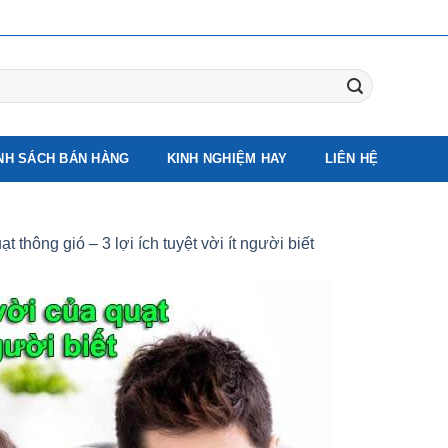
NH SÁCH BÁN HÀNG
KINH NGHIỆM HAY
LIÊN HỆ
 thông gió – 3 lợi ích tuyệt vời ít người biết