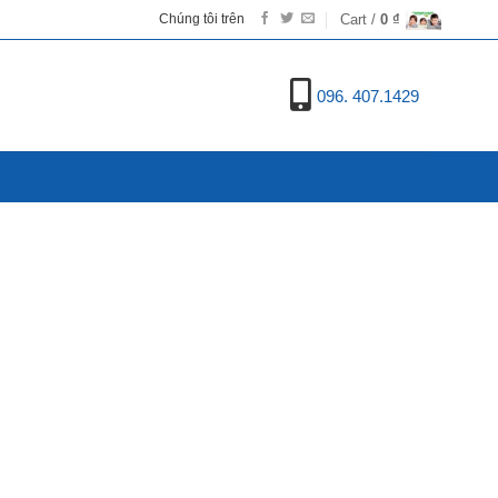
Cart /
0
₫
Chúng tôi trên
096. 407.1429