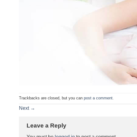
Trackbacks are closed, but you can
post a comment
.
Next
→
Leave a Reply
You must be
logged in
to post a comment.