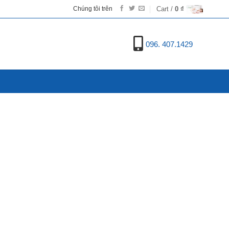
Cart /
0
₫
Chúng tôi trên
096. 407.1429