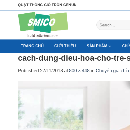
Skip
QUẠT THÔNG GIÓ TRÒN GENUN
to
content
Search
for:
TRANG CHỦ
GIỚI THIỆU
SẢN PHẨM
CHÍ
cach-dung-dieu-hoa-cho-tre-
Published
27/11/2018
at
800 × 448
in
Chuyên gia chỉ 