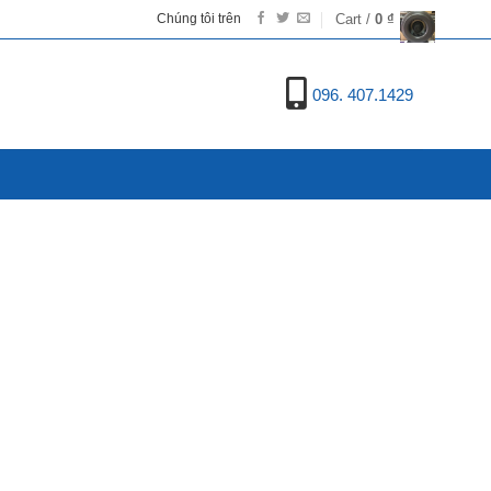
Cart /
0
₫
Chúng tôi trên
096. 407.1429