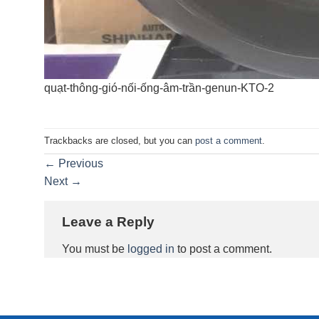
quạt-thông-gió-nối-ống-âm-trần-genun-KTO-2
Trackbacks are closed, but you can
post a comment
.
←
Previous
Next
→
Leave a Reply
You must be
logged in
to post a comment.