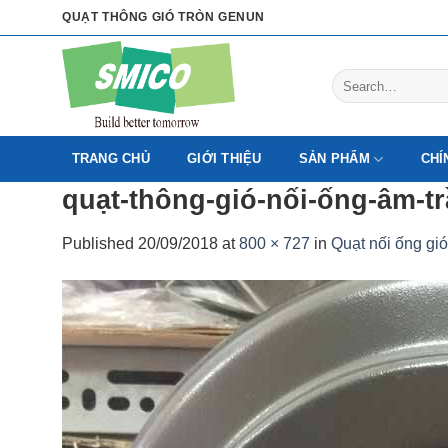
Skip
QUẠT THÔNG GIÓ TRÒN GENUN
to
content
Search
for:
TRANG CHỦ
GIỚI THIỆU
SẢN PHẨM
CHÍ
quạt-thông-gió-nối-ống-âm-t
Published
20/09/2018
at
800 × 727
in
Quạt nối ống gi