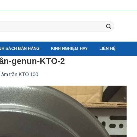
NH SÁCH BÁN HÀNG
KINH NGHIỆM HAY
LIÊN HỆ
rần-genun-KTO-2
ó âm trần KTO 100