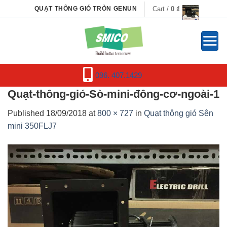
Skip
Cart /
0
₫
QUẠT THÔNG GIÓ TRÒN GENUN
to
content
096. 407.1429
Quạt-thông-gió-Sò-mini-đông-cơ-ngoài-1
Published
18/09/2018
at
800 × 727
in
Quạt thông gió Sên
mini 350FLJ7