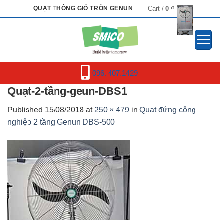
Skip
Cart /
0
₫
QUẠT THÔNG GIÓ TRÒN GENUN
to
content
096. 407.1429
Quạt-2-tầng-geun-DBS1
Published
15/08/2018
at
250 × 479
in
Quạt đứng công
nghiệp 2 tầng Genun DBS-500