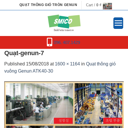
Skip
Cart /
0
₫
QUẠT THÔNG GIÓ TRÒN GENUN
to
content
096. 407.1429
Quạt-genun-7
Published
15/08/2018
at
1600 × 1164
in
Quạt thông gió
vuông Genun ATK40-30