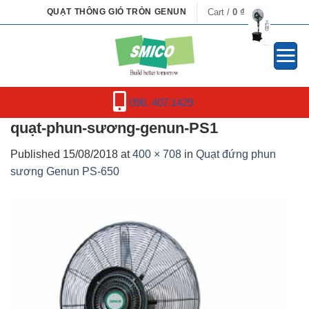
Skip
Cart /
0
₫
QUẠT THÔNG GIÓ TRÒN GENUN
to
content
096. 407.1429
quạt-phun-sương-genun-PS1
Published
15/08/2018
at
400 × 708
in
Quạt đứng phun
sương Genun PS-650