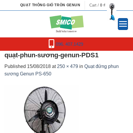
Skip
Cart /
0
₫
QUẠT THÔNG GIÓ TRÒN GENUN
to
content
096. 407.1429
quạt-phun-sương-genun-PDS1
Published
15/08/2018
at
250 × 479
in
Quạt đứng phun
sương Genun PS-650