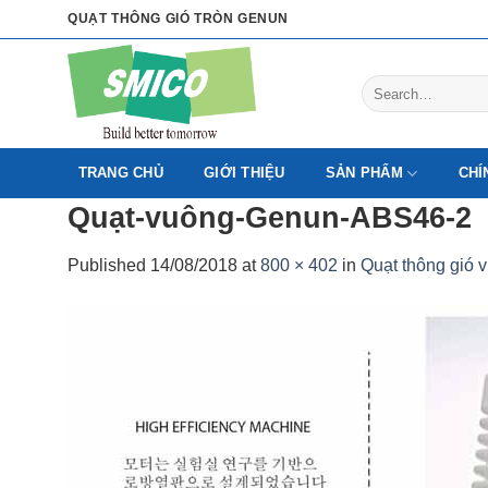
Skip
QUẠT THÔNG GIÓ TRÒN GENUN
to
content
Search
for:
TRANG CHỦ
GIỚI THIỆU
SẢN PHẨM
CHÍ
Quạt-vuông-Genun-ABS46-2
Published
14/08/2018
at
800 × 402
in
Quạt thông gió