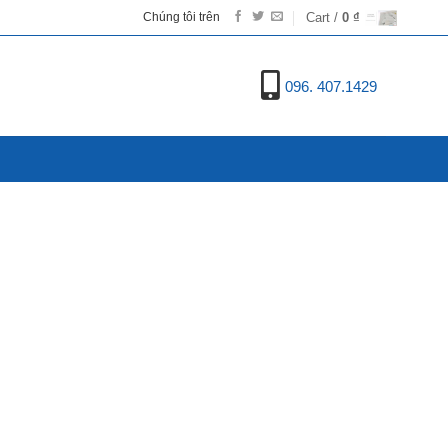
Cart /
0
₫
Chúng tôi trên
096. 407.1429